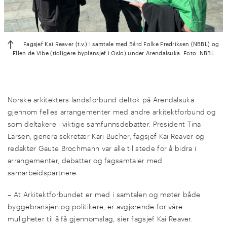
Fagsjef Kai Reaver (t.v.) i samtale med Bård Folke Fredriksen (NBBL) og
Ellen de Vibe (tidligere byplansjef i Oslo) under Arendalsuka. Foto: NBBL
Norske arkitekters landsforbund deltok på Arendalsuka
gjennom felles arrangementer med andre arkitektforbund og
som deltakere i viktige samfunnsdebatter. President Tina
Larsen, generalsekretær Kari Bucher, fagsjef Kai Reaver og
redaktør Gaute Brochmann var alle til stede for å bidra i
arrangementer, debatter og fagsamtaler med
samarbeidspartnere.
– At Arkitektforbundet er med i samtalen og møter både
byggebransjen og politikere, er avgjørende for våre
muligheter til å få gjennomslag, sier fagsjef Kai Reaver.