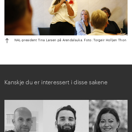
NAL-president Tina Larsen på Arendalsuka. Foto: Torgeir Holljen Thon
Kanskje du er interessert i disse sakene