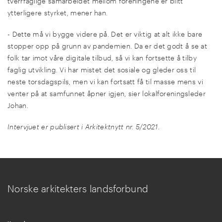
tverrfaglige samarbeidet mellom foreningene er blitt
ytterligere styrket, mener han.
- Dette må vi bygge videre på. Det er viktig at alt ikke bare
stopper opp på grunn av pandemien. Da er det godt å se at
folk tar imot våre digitale tilbud, så vi kan fortsette å tilby
faglig utvikling. Vi har mistet det sosiale og gleder oss til
neste torsdagspils, men vi kan fortsatt få til masse mens vi
venter på at samfunnet åpner igjen, sier lokalforeningsleder
Johan.
Intervjuet er publisert i Arkitektnytt nr. 5/2021.
Norske arkitekters landsforbund