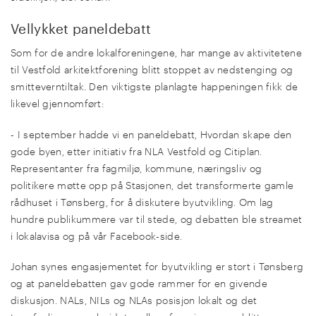
Vellykket paneldebatt
Som for de andre lokalforeningene, har mange av aktivitetene
til Vestfold arkitektforening blitt stoppet av nedstenging og
smitteverntiltak. Den viktigste planlagte happeningen fikk de
likevel gjennomført:
- I september hadde vi en paneldebatt, Hvordan skape den
gode byen, etter initiativ fra NLA Vestfold og Citiplan.
Representanter fra fagmiljø, kommune, næringsliv og
politikere møtte opp på Stasjonen, det transformerte gamle
rådhuset i Tønsberg, for å diskutere byutvikling. Om lag
hundre publikummere var til stede, og debatten ble streamet
i lokalavisa og på vår Facebook-side.
Johan synes engasjementet for byutvikling er stort i Tønsberg
og at paneldebatten gav gode rammer for en givende
diskusjon. NALs, NILs og NLAs posisjon lokalt og det