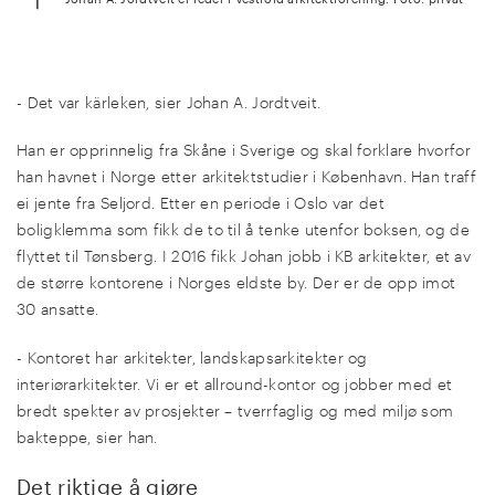
- Det var kärleken, sier Johan A. Jordtveit.
Han er opprinnelig fra Skåne i Sverige og skal forklare hvorfor
han havnet i Norge etter arkitektstudier i København. Han traff
ei jente fra Seljord. Etter en periode i Oslo var det
boligklemma som fikk de to til å tenke utenfor boksen, og de
flyttet til Tønsberg. I 2016 fikk Johan jobb i KB arkitekter, et av
de større kontorene i Norges eldste by. Der er de opp imot
30 ansatte.
- Kontoret har arkitekter, landskapsarkitekter og
interiørarkitekter. Vi er et allround-kontor og jobber med et
bredt spekter av prosjekter – tverrfaglig og med miljø som
bakteppe, sier han.
Det riktige å gjøre