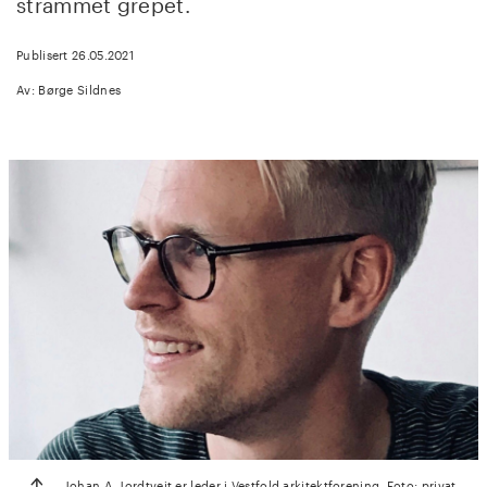
strammet grepet.
Publisert 26.05.2021
Av: Børge Sildnes
Johan A. Jordtveit er leder i Vestfold arkitektforening. Foto: privat