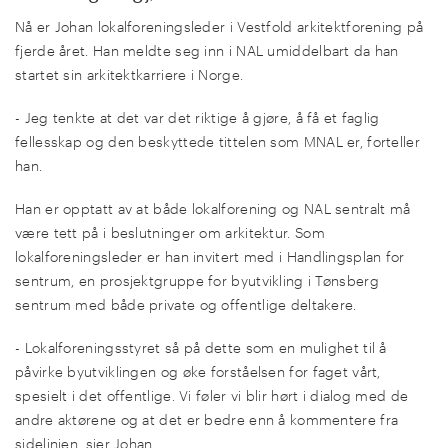
Nå er Johan lokalforeningsleder i Vestfold arkitektforening på
fjerde året. Han meldte seg inn i NAL umiddelbart da han
startet sin arkitektkarriere i Norge.
- Jeg tenkte at det var det riktige å gjøre, å få et faglig
fellesskap og den beskyttede tittelen som MNAL er, forteller
han.
Han er opptatt av at både lokalforening og NAL sentralt må
være tett på i beslutninger om arkitektur. Som
lokalforeningsleder er han invitert med i Handlingsplan for
sentrum, en prosjektgruppe for byutvikling i Tønsberg
sentrum med både private og offentlige deltakere.
- Lokalforeningsstyret så på dette som en mulighet til å
påvirke byutviklingen og øke forståelsen for faget vårt,
spesielt i det offentlige. Vi føler vi blir hørt i dialog med de
andre aktørene og at det er bedre enn å kommentere fra
sidelinjen, sier Johan.