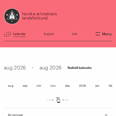
Norske arkitekters
landsforbund
Meny
Kalender
English
Søk
aug 2026
aug 2026
>
Nullstill kalender
aug
sep
okt
nov
des
2026
jan
feb
Arrangør