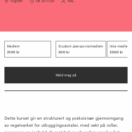
Digitalt
08.30-11.00
NAL
Medlem
Student-/pensjonistmedlem
Ikke-medlem
2100 kr
300 kr
3500 kr
Meld meg på
Dette kurset gir en strukturert og praksisnær gjennomgang
av regelverket for utbyggingsavtaler, med vekt på roller,