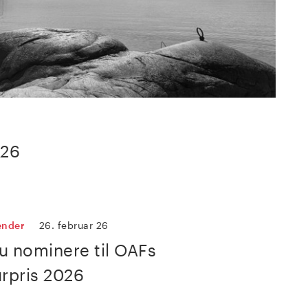
026
ender
26. februar 26
u nominere til OAFs
urpris 2026