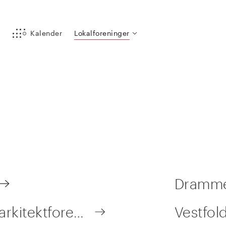
y
Kalender
Lokalforeninger
Drammen
Hedmark og Oppland arkitektforening
Vestfold