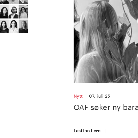
Nytt
07. juli 25
OAF søker ny bara
+
Last inn flere