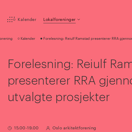
y
Kalender
Lokalforeninger
○
●
forening
Kalender
Forelesning: Reiulf Ramstad presenterer RRA gjennom
Forelesning: Reiulf Ra
presenterer RRA gjen
utvalgte prosjekter
15.00-19.00
Oslo arkitektforening