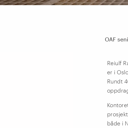
OAF seni
Reiulf R
er i Os
Rundt 4
oppdrag
Kontore
prosjek
både i N