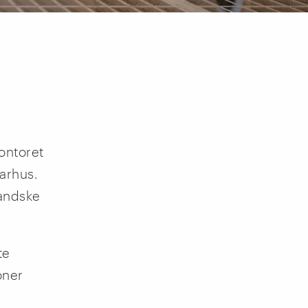
ontoret
arhus.
landske
te
oner