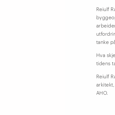
Reiulf 
byggeop
arbeider
utfordri
tanke p
Hva skj
tidens 
Reiulf R
arkitek
AHO.