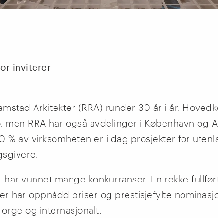
or inviterer
amstad Arkitekter (RRA) runder 30 år i år. Hovedk
lo, men RRA har også avdelinger i København og A
0 % av virksomheten er i dag prosjekter for uten
sgivere.
t har vunnet mange konkurranser. En rekke fullfør
ter har oppnådd priser og prestisjefylte nominasj
orge og internasjonalt.