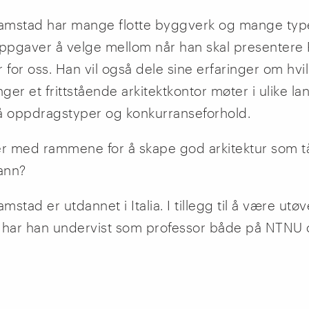
Ramstad har mange flotte byggverk og mange typ
pgaver å velge mellom når han skal presentere
 for oss. Han vil også dele sine erfaringer om hvi
nger et frittstående arkitektkontor møter i ulike l
å oppdragstyper og konkurranseforhold.
er med rammene for å skape god arkitektur som t
tann?
amstad er utdannet i Italia. I tillegg til å være ut
t, har han undervist som professor både på NTNU