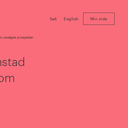
Søk
English
Min side
 utvalgte prosjekter
mstad
nom