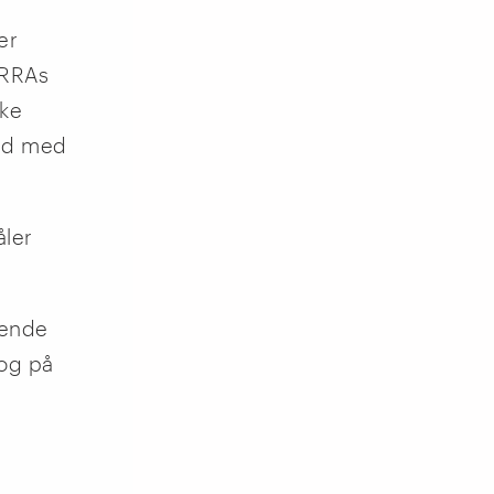
er
 RRAs
lke
and med
åler
øvende
 og på