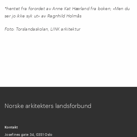
*hentet fra forordet av Anne Kat Hærland fra boken; «Men du
ser jo ikke syk ut» av Ragnhild Holmås
Foto: Torslandaskolan, LINK arkitektur
Norske arkitekters landsforbund
Kontakt
Josefines gate 34, 0351 Oslo