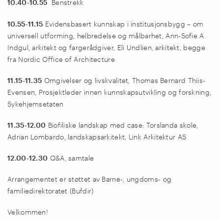
10.40-10.55
Benstrekk
10.55-11.15
Evidensbasert kunnskap i institusjonsbygg – om
universell utforming, helbredelse og målbarhet, Ann-Sofie A.
Indgul, arkitekt og fargerådgiver, Eli Undlien, arkitekt, begge
fra Nordic Office of Architecture
11.15-11.35
Omgivelser og livskvalitet, Thomas Bernard Thiis-
Evensen, Prosjektleder innen kunnskapsutvikling og forskning,
Sykehjemsetaten
11.35-12.00
Biofiliske landskap med case: Torslanda skole,
Adrian Lombardo, landskapsarkitekt, Link Arkitektur AS
12.00-12.30
Q&A, samtale
Arrangementet er støttet av Barne-, u
ngdoms- og
familiedirektoratet (Bufdir)
Velkommen!