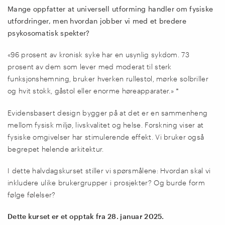
Mange oppfatter at universell utforming handler om fysiske
utfordringer, men hvordan jobber vi med et bredere
psykosomatisk spekter?
«96 prosent av kronisk syke har en usynlig sykdom. 73
prosent av dem som lever med moderat til sterk
funksjonshemning, bruker hverken rullestol, mørke solbriller
og hvit stokk, gåstol eller enorme høreapparater.» *
Evidensbasert design bygger på at det er en sammenheng
mellom fysisk miljø, livskvalitet og helse. Forskning viser at
fysiske omgivelser har stimulerende effekt. Vi bruker også
begrepet helende arkitektur.
I dette halvdagskurset stiller vi spørsmålene: Hvordan skal vi
inkludere ulike brukergrupper i prosjekter? Og burde form
følge følelser?
Dette kurset er et opptak fra 28. januar 2025.