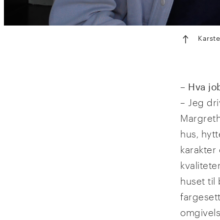
Karste
– Hva jo
– Jeg dr
Margreth
hus, hytt
karakter
kvalitete
huset ti
fargeset
omgivels