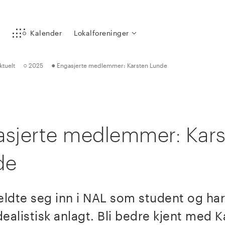
y
Kalender
Lokalforeninger
○
●
ktuelt
2025
Engasjerte medlemmer: Karsten Lunde
asjerte medlemmer: Kar
de
ldte seg inn i NAL som student og har 
ealistisk anlagt. Bli bedre kjent med 