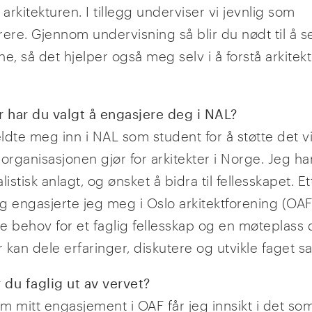
 arkitekturen. I tillegg underviser vi jevnlig som
rere. Gjennom undervisning så blir du nødt til å s
e, så det hjelper også meg selv i å forstå arkitek
r har du valgt å engasjere deg i NAL?
ldte meg inn i NAL som student for å støtte det vi
organisasjonen gjør for arkitekter i Norge. Jeg har
listisk anlagt, og ønsket å bidra til fellesskapet. E
g engasjerte jeg meg i Oslo arkitektforening (OAF)
e behov for et faglig fellesskap og en møteplass 
r kan dele erfaringer, diskutere og utvikle faget
 du faglig ut av vervet?
m mitt engasjement i OAF får jeg innsikt i det so