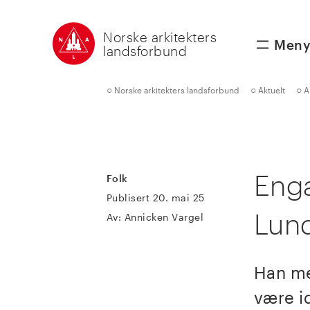
Norske arkitekters
Men
landsforbund
○
○
○
Norske arkitekters landsforbund
Aktuelt
A
Eng
Folk
Publisert 20. mai 25
Lun
Av: Annicken Vargel
Han me
være id