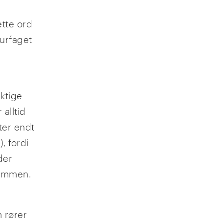
ette ord
turfaget
ktige
 alltid
tter endt
, fordi
der
 sammen.
m rører