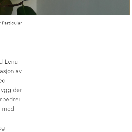
 Particular
ed Lena
asjon av
med
 bygg der
orbedrer
så med
og