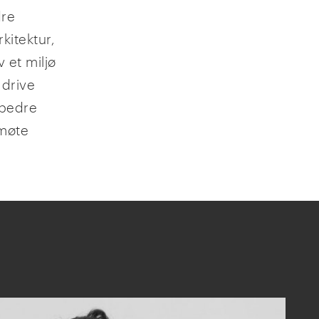
dre
kitektur,
 et miljø
 drive
rbedre
 møte