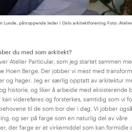
n Lunde, påtroppende leder i Oslo arkitektforening Foto: Atelier
bber du med som arkitekt?
iver Atelier Particular, som jeg startet sammen m
e Hoen Berge. Der jobber vi mest med transform
er og hager. Jeg er særlig opptatt av arkitektur 
 og historie, og liker å arbeide med eksisterende
r kan videreføres og forsterkes, samtidig som vi f
l behovene til de som bor der i dag. Vi jobber og
ting, og ser på farge som en naturlig del av våre
er, der farge er et virkemiddel som kan formidle 