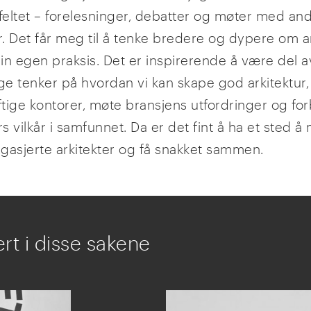
gfeltet – forelesninger, debatter og møter med an
r. Det får meg til å tenke bredere og dypere om ar
in egen praksis. Det er inspirerende å være del av
e tenker på hvordan vi kan skape god arkitektur,
tige kontorer, møte bransjens utfordringer og fo
rs vilkår i samfunnet. Da er det fint å ha et sted å
gasjerte arkitekter og få snakket sammen.
rt i disse sakene