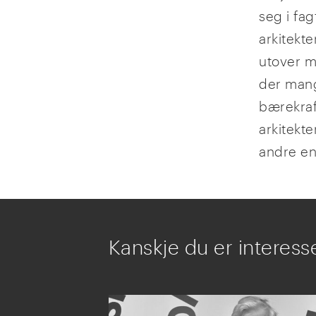
seg i fa
arkitekte
utover m
der mang
bærekraf
arkitekte
andre en
Kanskje du er interesse