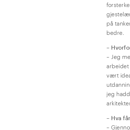
forsterke
gjestelæ
på tanken
bedre.
– Hvorfo
– Jeg me
arbeidet 
vært idea
utdannin
jeg hadd
arkitekte
– Hva får
– Gjenno