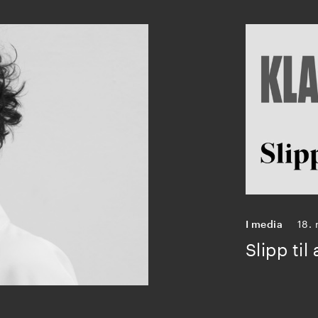
I media
18.
Slipp til