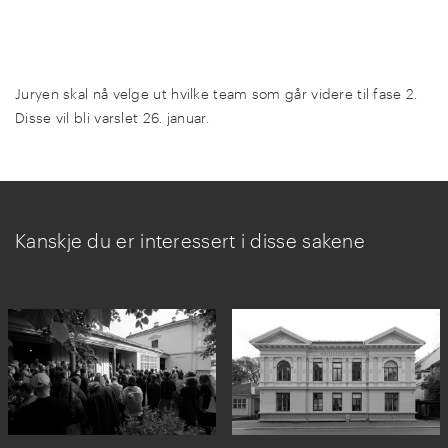
Juryen skal nå velge ut hvilke team som går videre til fase 2.
Disse vil bli varslet 26. januar.
Kanskje du er interessert i disse sakene