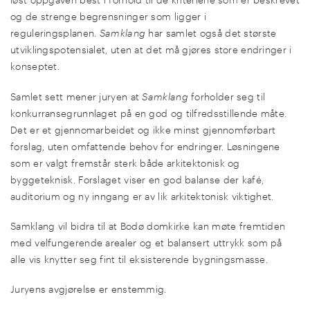
og de strenge begrensninger som ligger i
reguleringsplanen.
Samklang
har samlet også det største
utviklingspotensialet, uten at det må gjøres store endringer i
konseptet.
Samlet sett mener juryen at
Samklang
forholder seg til
konkurransegrunnlaget på en god og tilfredsstillende måte.
Det er et gjennomarbeidet og ikke minst gjennomførbart
forslag, uten omfattende behov for endringer. Løsningene
som er valgt fremstår sterk både arkitektonisk og
byggeteknisk. Forslaget viser en god balanse der kafé,
auditorium og ny inngang er av lik arkitektonisk viktighet.
Samklang vil bidra til at Bodø domkirke kan møte fremtiden
med velfungerende arealer og et balansert uttrykk som på
alle vis knytter seg fint til eksisterende bygningsmasse.
Juryens avgjørelse er enstemmig.