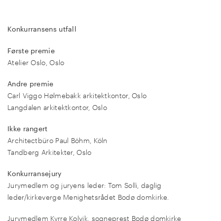
Konkurransens utfall
Første premie
Atelier Oslo, Oslo
Andre premie
Carl Viggo Hølmebakk arkitektkontor, Oslo
Langdalen arkitektkontor, Oslo
Ikke rangert
Architectbüro Paul Böhm, Köln
Tandberg Arkitekter, Oslo
Konkurransejury
Jurymedlem og juryens leder: Tom Solli, daglig
leder/kirkeverge Menighetsrådet Bodø domkirke.
Jurymedlem Kyrre Kolvik, sogneprest Bodø domkirke