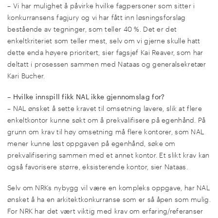
– Vi har mulighet å påvirke hvilke fagpersoner som sitter i
konkurransens fagjury og vi har fått inn løsningsforslag
bestående av tegninger, som teller 40 %. Det er det
enkeltkriteriet som teller mest, selv om vi gjerne skulle hatt
dette enda høyere prioritert, sier fagsjef Kai Reaver, som har
deltatt i prosessen sammen med Nataas og generalsekretær
Kari Bucher.
– Hvilke innspill fikk NAL ikke gjennomslag for?
– NAL ønsket å sette kravet til omsetning lavere, slik at flere
enkeltkontor kunne søkt om å prekvalifisere på egenhånd. På
grunn om krav til høy omsetning må flere kontorer, som NAL
mener kunne løst oppgaven på egenhånd, søke om
prekvalifisering sammen med et annet kontor. Et slikt krav kan
også favorisere større, eksisterende kontor, sier Nataas.
Selv om NRKs nybygg vil være en kompleks oppgave, har NAL
ønsket å ha en arkitektkonkurranse som er så åpen som mulig.
For NRK har det vært viktig med krav om erfaring/referanser