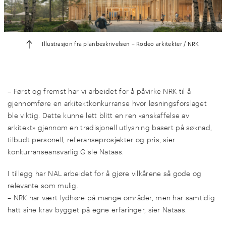
Illustrasjon fra planbeskrivelsen – Rodeo arkitekter / NRK
– Først og fremst har vi arbeidet for å påvirke NRK til å
gjennomføre en arkitektkonkurranse hvor løsningsforslaget
ble viktig. Dette kunne lett blitt en ren «anskaffelse av
arkitekt» gjennom en tradisjonell utlysning basert på søknad,
tilbudt personell, referanseprosjekter og pris, sier
konkurranseansvarlig Gisle Nataas.
I tillegg har NAL arbeidet for å gjøre vilkårene så gode og
relevante som mulig.
– NRK har vært lydhøre på mange områder, men har samtidig
hatt sine krav bygget på egne erfaringer, sier Nataas.