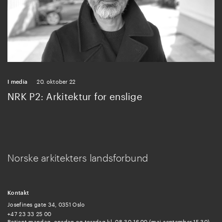
I media
20. oktober 22
NRK P2: Arkitektur for enslige
Norske arkitekters landsforbund
Kontakt
Josefines gate 34, 0351 Oslo
+47 23 33 25 00
Betjent mandag, onsdag og torsdag kl. 08.30-16.00 (mai-september 15.30).