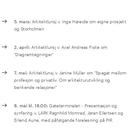
5. mars:
Arkitektlunsj v. Inge Hareide om eigne prosjekt
og Storholmen
2. april:
Arkitektlunsj v. Axel Andreas Fiske om
"Diagramtegninger"
7. mai:
Arkitektlunsj v. Janine Müller om "Spagat mellom
profesjon og privatliv: Om arkitekturutvikling og
berikende relasjoner"
8. mai kl. 18.00:
Gateterminalen - Presentasjon og
synfaring v. LARK Ragnhild Momrad, Jøran Eilertsen og
Erlend Aune, med påfølgande forelesning på PIR.