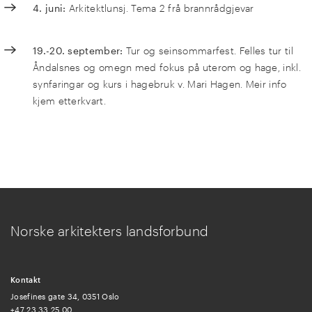
4. juni:
Arkitektlunsj. Tema 2 frå brannrådgjevar
19.-20. september:
Tur og seinsommarfest.
Felles tur til
Åndalsnes og omegn med fokus på uterom og hage, inkl.
synfaringar og kurs i hagebruk v. Mari Hagen. Meir info
kjem etterkvart.
Norske arkitekters landsforbund
Kontakt
Josefines gate 34, 0351 Oslo
+47 23 33 25 00