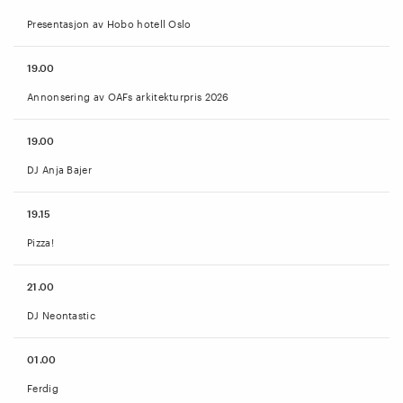
Presentasjon av Hobo hotell Oslo
19.00
Annonsering av OAFs arkitekturpris 2026
19.00
DJ Anja Bajer
19.15
Pizza!
21.00
DJ Neontastic
01.00
Ferdig