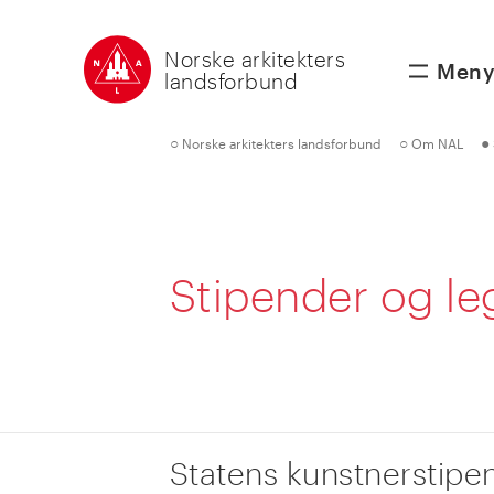
Norske arkitekters
Men
landsforbund
○
○
●
Norske arkitekters landsforbund
Om NAL
Stipender og le
Statens kunstnerstipe