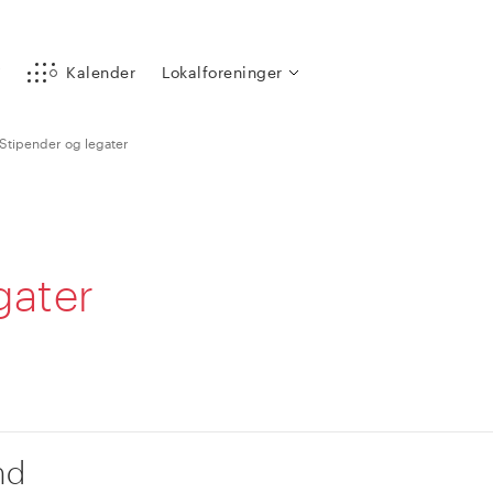
y
Kalender
Lokalforeninger
Stipender og legater
gater
nd