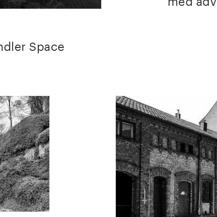
med adv
indler Space