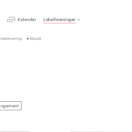
y
Kalender
Lokalforeninger
●
itektforening
Aktuelt
rangement