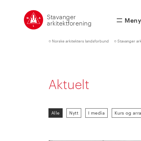
Stavanger
Men
arkitektforening
○
○
Norske arkitekters landsforbund
Stavanger ark
Aktuelt
Alle
Nytt
I media
Kurs og ar