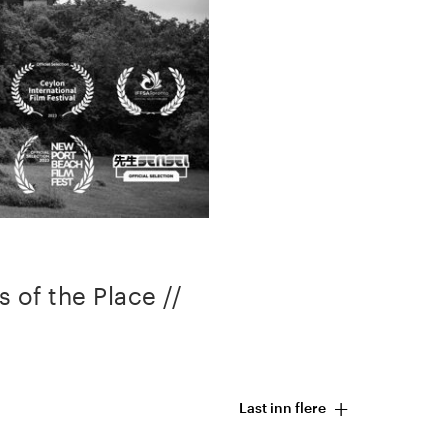
s of the Place //
+
Last inn flere