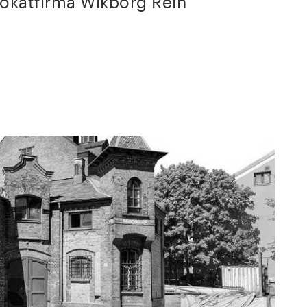
okatfirma Wikborg Rein