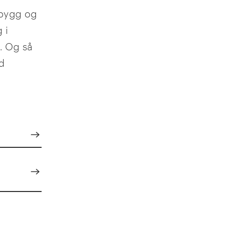
 bygg og
 i
. Og så
ed