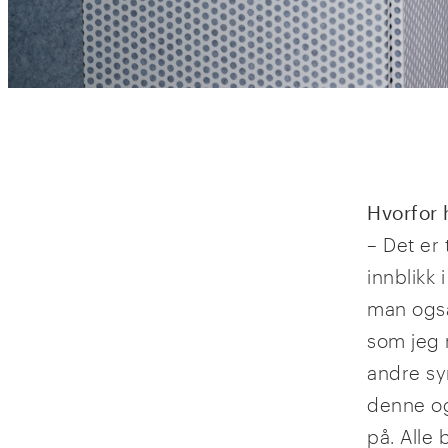
Hvorfor 
– Det er 
innblikk
man også
som jeg 
andre syn
denne og
på. Alle 