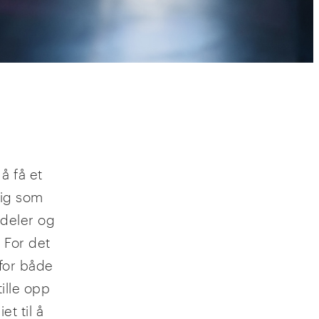
å få et
dig som
sdeler og
 For det
 for både
ille opp
et til å