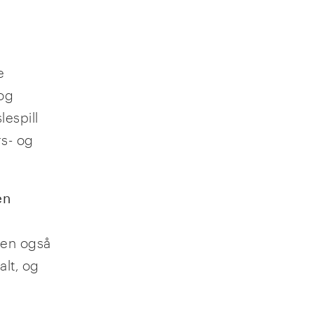
e
 og
espill
rs- og
en
 men også
alt, og