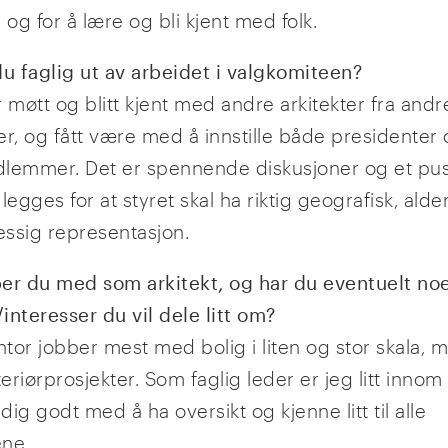
 og for å lære og bli kjent med folk.
du faglig ut av arbeidet i valgkomiteen?
 møtt og blitt kjent med andre arkitekter fra andr
er, og fått være med å innstille både presidenter
lemmer. Det er spennende diskusjoner og et pusl
legges for at styret skal ha riktig geografisk, alde
ssig representasjon.
er du med som arkitekt, og har du eventuelt no
interesser du vil dele litt om?
ntor jobber mest med bolig i liten og stor skala,
teriørprosjekter. Som faglig leder er jeg litt innom 
ldig godt med å ha oversikt og kjenne litt til alle
ene.