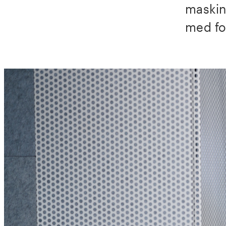
maskine
med fo