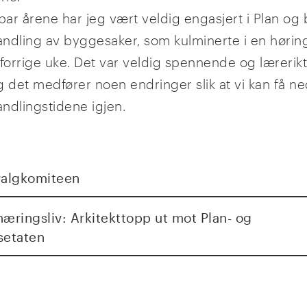
 par årene har jeg vært veldig engasjert i Plan og
ndling av byggesaker, som kulminerte i en høring
 forrige uke. Det var veldig spennende og lærerikt
g det medfører noen endringer slik at vi kan få n
ndlingstidene igjen.
valgkomiteen
æringsliv: Arkitekttopp ut mot Plan- og
setaten