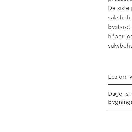
De siste
saksbeha
bystyret
håper je
saksbeha
Les om 
Dagens n
bygning