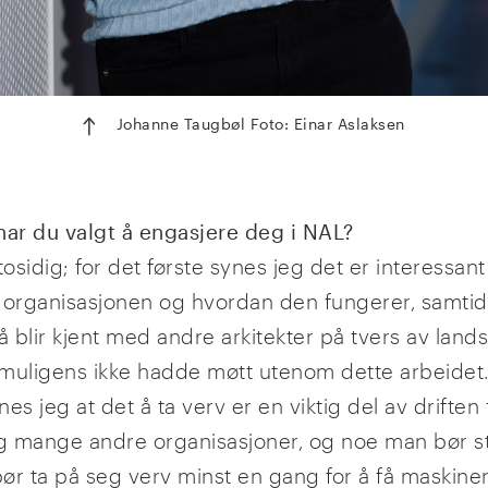
Johanne Taugbøl Foto: Einar Aslaksen
har du valgt å engasjere deg i NAL?
tosidig; for det første synes jeg det er interessant 
 i organisasjonen og hvordan den fungerer, samti
 blir kjent med andre arkitekter på tvers av land
muligens ikke hadde møtt utenom dette arbeidet.
es jeg at det å ta verv er en viktig del av driften
 mange andre organisasjoner, og noe man bør st
bør ta på seg verv minst en gang for å få maskineri