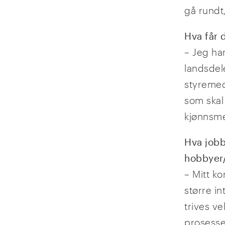
gå rundt,
Hva får 
– Jeg har
landsdel
styremed
som skal 
kjønnsme
Hva jobb
hobbyer/
– Mitt ko
større in
trives ve
prosess