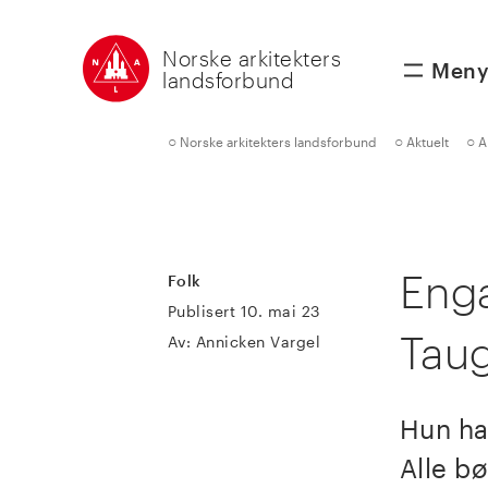
Norske arkitekters
Men
landsforbund
○
○
○
Norske arkitekters landsforbund
Aktuelt
A
Eng
Folk
Publisert 10. mai 23
Tau
Av: Annicken Vargel
Hun ha
Alle bø