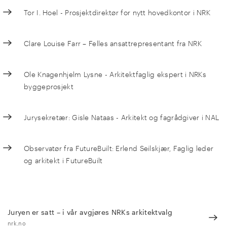
Tor I. Hoel - Prosjektdirektør for nytt hovedkontor i NRK
Clare Louise Farr – Felles ansattrepresentant fra NRK
Ole Knagenhjelm Lysne - Arkitektfaglig ekspert i NRKs
byggeprosjekt
Jurysekretær: Gisle Nataas - Arkitekt og fagrådgiver i NAL
Observatør fra FutureBuilt: Erlend Seilskjær, Faglig leder
og arkitekt i FutureBuilt
Juryen er satt – i vår avgjøres NRKs arkitekt­valg
nrk.no